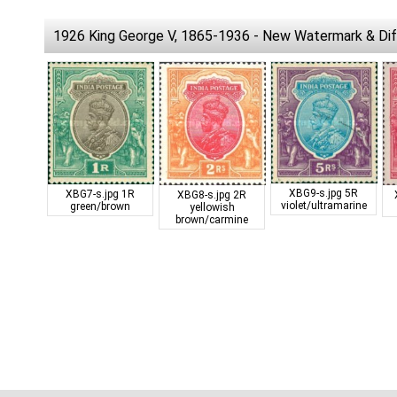
1926 King George V, 1865-1936 - New Watermark & Dif
XBG9-s.jpg
5R
XBG7-s.jpg
1R
XBG8-s.jpg
2R
violet/ultramarine
green/brown
yellowish
brown/carmine