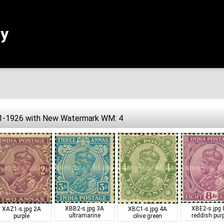
ly
11-1926 with New Watermark WM: 4
XBB2-s.jpg
3A
XBE2-s.jpg
XAZ1-s.jpg
2A
XBC1-s.jpg
4A
ultramarine
reddish pur
purple
olive green