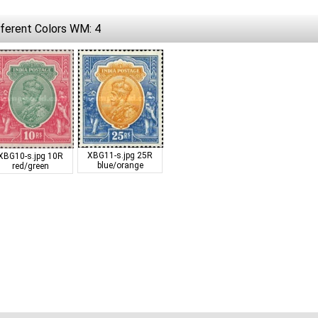
ferent Colors WM: 4
XBG11-s.jpg
25R
XBG10-s.jpg
10R
blue/orange
red/green