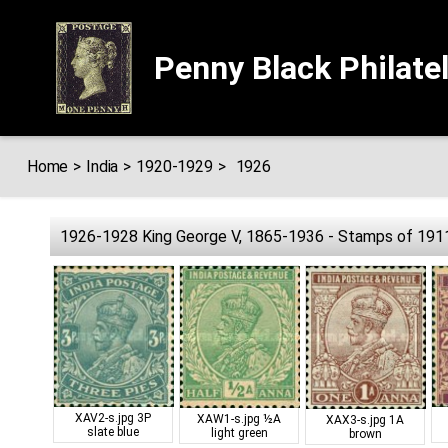
Penny Black Philate
Home
>
India
>
1920-1929
>
1926
1926-1928 King George V, 1865-1936 - Stamps of 19
XAV2-s.jpg
3P
XAW1-s.jpg
½A
XAX3-s.jpg
1A
slate blue
light green
brown