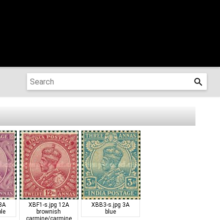
8A
XBF1-s.jpg
12A
XBB3-s.jpg
3A
ple
brownish
blue
carmine/carmine